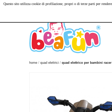
Questo sito utilizza cookie di profilazione, propri o di terze parti per rend
Via Antiniana, 115,
081 560 55 20
C
80078 Pozzuoli NA
home
quad elettrici
quad elettrico per bambini racer