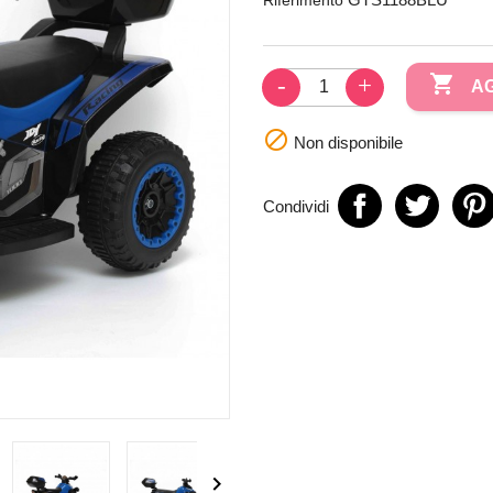

AG

Non disponibile
Condividi
