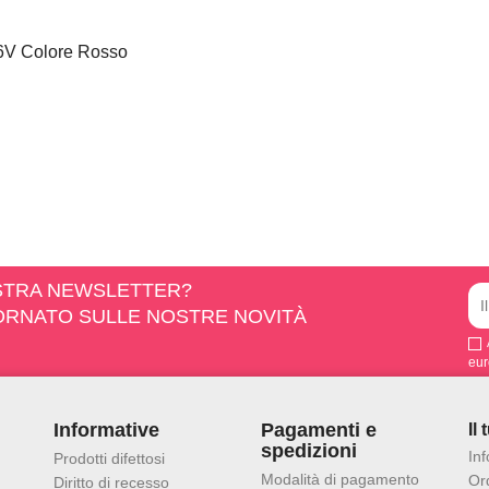
a 6V Colore Rosso
OSTRA NEWSLETTER?
IORNATO SULLE NOSTRE NOVITÀ
eur
Informative
Pagamenti e
Il
spedizioni
In
Prodotti difettosi
Modalità di pagamento
Ord
Diritto di recesso