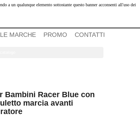
dendo a un qualunque elemento sottostante questo banner acconsenti all'uso dei
Carrello
(0)
Accedi
 LE MARCHE
PROMO
CONTATTI

er Bambini Racer Blue con
uletto marcia avanti
lratore