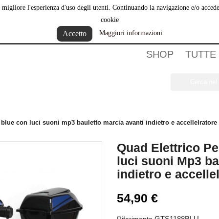
ere migliore l'esperienza d'uso degli utenti. Continuando la navigazione e/o acce
hi Siamo
cookie
Accetto
Maggiori informazioni
SHOP
TUTTE
 blue con luci suoni mp3 bauletto marcia avanti indietro e accellelratore
Quad Elettrico P
luci suoni Mp3 ba
indietro e accelle
54,90 €
GTS1188BLU
Riferimento