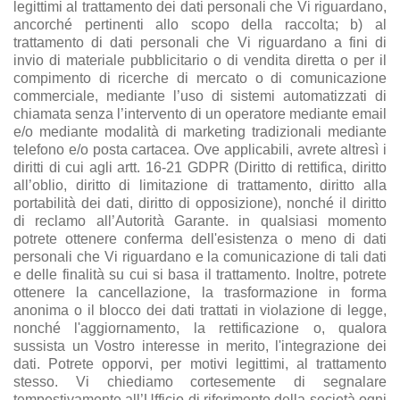
legittimi al trattamento dei dati personali che Vi riguardano,
ancorché pertinenti allo scopo della raccolta; b) al
trattamento di dati personali che Vi riguardano a fini di
invio di materiale pubblicitario o di vendita diretta o per il
compimento di ricerche di mercato o di comunicazione
commerciale, mediante l’uso di sistemi automatizzati di
chiamata senza l’intervento di un operatore mediante email
e/o mediante modalità di marketing tradizionali mediante
telefono e/o posta cartacea. Ove applicabili, avrete altresì i
diritti di cui agli artt. 16-21 GDPR (Diritto di rettifica, diritto
all’oblio, diritto di limitazione di trattamento, diritto alla
portabilità dei dati, diritto di opposizione), nonché il diritto
di reclamo all’Autorità Garante. in qualsiasi momento
potrete ottenere conferma dell'esistenza o meno di dati
personali che Vi riguardano e la comunicazione di tali dati
e delle finalità su cui si basa il trattamento. Inoltre, potrete
ottenere la cancellazione, la trasformazione in forma
anonima o il blocco dei dati trattati in violazione di legge,
nonché l'aggiornamento, la rettificazione o, qualora
sussista un Vostro interesse in merito, l'integrazione dei
dati. Potrete opporvi, per motivi legittimi, al trattamento
stesso. Vi chiediamo cortesemente di segnalare
tempestivamente all’Ufficio di riferimento della società ogni