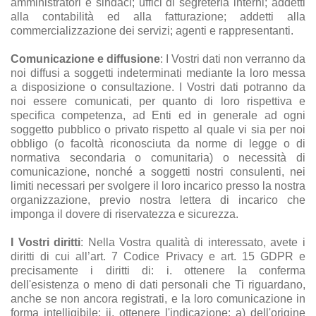
amministratori e sindaci; uffici di segreteria interni; addetti
alla contabilità ed alla fatturazione; addetti alla
commercializzazione dei servizi; agenti e rappresentanti.
Comunicazione e diffusione
: I Vostri dati non verranno da
noi diffusi a soggetti indeterminati mediante la loro messa
a disposizione o consultazione. I Vostri dati potranno da
noi essere comunicati, per quanto di loro rispettiva e
specifica competenza, ad Enti ed in generale ad ogni
soggetto pubblico o privato rispetto al quale vi sia per noi
obbligo (o facoltà riconosciuta da norme di legge o di
normativa secondaria o comunitaria) o necessità di
comunicazione, nonché a soggetti nostri consulenti, nei
limiti necessari per svolgere il loro incarico presso la nostra
organizzazione, previo nostra lettera di incarico che
imponga il dovere di riservatezza e sicurezza.
I Vostri diritti
: Nella Vostra qualità di interessato, avete i
diritti di cui all’art. 7 Codice Privacy e art. 15 GDPR e
precisamente i diritti di: i. ottenere la conferma
dell'esistenza o meno di dati personali che Ti riguardano,
anche se non ancora registrati, e la loro comunicazione in
forma intelligibile; ii. ottenere l'indicazione: a) dell'origine