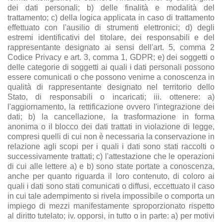
dei dati personali; b) delle finalità e modalità del
trattamento; c) della logica applicata in caso di trattamento
effettuato con l'ausilio di strumenti elettronici; d) degli
estremi identificativi del titolare, dei responsabili e del
rappresentante designato ai sensi dell'art. 5, comma 2
Codice Privacy e art. 3, comma 1, GDPR; e) dei soggetti o
delle categorie di soggetti ai quali i dati personali possono
essere comunicati o che possono venirne a conoscenza in
qualità di rappresentante designato nel territorio dello
Stato, di responsabili o incaricati; iii. ottenere: a)
l'aggiornamento, la rettificazione ovvero l'integrazione dei
dati; b) la cancellazione, la trasformazione in forma
anonima o il blocco dei dati trattati in violazione di legge,
compresi quelli di cui non è necessaria la conservazione in
relazione agli scopi per i quali i dati sono stati raccolti o
successivamente trattati; c) l'attestazione che le operazioni
di cui alle lettere a) e b) sono state portate a conoscenza,
anche per quanto riguarda il loro contenuto, di coloro ai
quali i dati sono stati comunicati o diffusi, eccettuato il caso
in cui tale adempimento si rivela impossibile o comporta un
impiego di mezzi manifestamente sproporzionato rispetto
al diritto tutelato; iv. opporsi, in tutto o in parte: a) per motivi