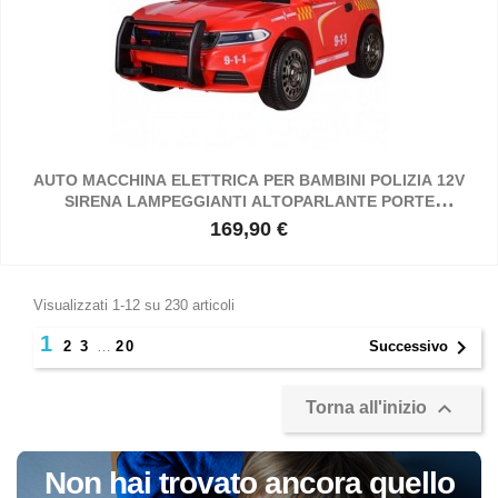
AUTO MACCHINA ELETTRICA PER BAMBINI POLIZIA 12V
SIRENA LAMPEGGIANTI ALTOPARLANTE PORTE
APRIBILI FULL OPTIONAL CON TELECOMANDO
169,90 €
Prezzo
Visualizzati 1-12 su 230 articoli
1

2
3
…
20
Successivo

Torna all'inizio
Non hai trovato ancora quello