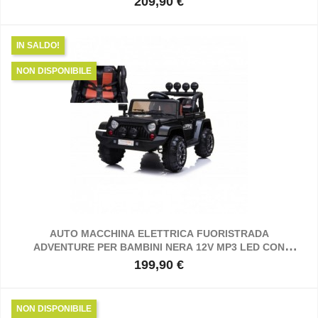
209,90 €
Prezzo
IN SALDO!
NON DISPONIBILE
AUTO MACCHINA ELETTRICA FUORISTRADA
ADVENTURE PER BAMBINI NERA 12V MP3 LED CON
TELECOMANDO FULL OPTIONAL SEDILI IN PELLE
199,90 €
Prezzo
NON DISPONIBILE