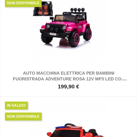
NON DISPONIBILE
AUTO MACCHINA ELETTRICA PER BAMBINI
FUORISTRADA ADVENTURE ROSA 12V MP3 LED CON
TELECOMANDO FULL OPTIONAL SEDILI IN PELLE
199,90 €
Prezzo
IN SALDO!
NON DISPONIBILE