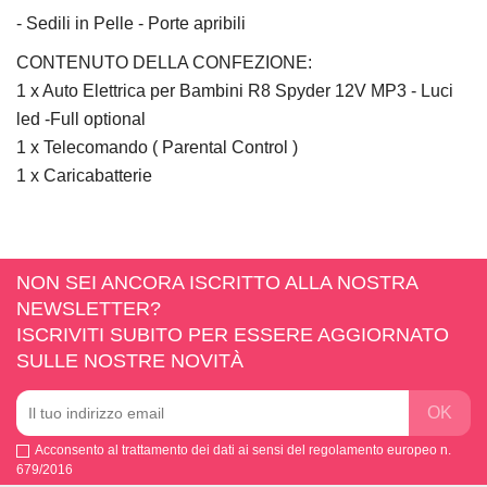
- Sedili in Pelle - Porte apribili
CONTENUTO DELLA CONFEZIONE:
1 x Auto Elettrica per Bambini R8 Spyder 12V MP3 - Luci
led -Full optional
1 x Telecomando ( Parental Control )
1 x Caricabatterie
NON SEI ANCORA ISCRITTO ALLA NOSTRA
NEWSLETTER?
ISCRIVITI SUBITO PER ESSERE AGGIORNATO
SULLE NOSTRE NOVITÀ
Acconsento al trattamento dei dati ai sensi del regolamento europeo n.
679/2016