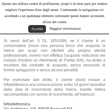
Questo sito utilizza cookie di profilazione, propri o di terze parti per rendere

migliore l'esperienza d'uso degli utenti. Continuando la navigazione e/o
accedendo a un qualunque elemento sottostante questo banner acconsenti
all'uso dei cookie
Diritto di recesso
Accetto
Maggiori informazioni
Ai sensi dell'art. 5 DL 185/1999, se il cliente è un
consumatore (ossia una persona fisica che acquista la
merce per scopi non riferibili alla propria attività
professionale, ovvero non effettua l'acquisto indicando nel
modulo d'ordine un riferimento di Partita IVA), ha diritto a
recedere dal contratto di acquisto, senza necessità di
fornire spiegazioni e senza alcuna penalità.
Per esercitare tale diritto, il cliente dovrà inviare a
Infoelettronica una comunicazione entro 14 giorni lavorativi
dalla data di ricevimento della merce, tramite lettera
raccomandata con avviso di ricevimento, all’indirizzo:
Infoelettronica
Via Antiniana, 115, 80078 Pozzuoli NA