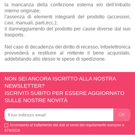
la mancanza della confezione esterna e/o dell'imballo
interno originale;
l'assenza di elementi integranti del prodotto (accessori,
cavi, manuali, parti,ecc.);
il danneggiamento del prodotto per cause diverse dal suo
trasporto.
Nel caso di decadenza del diritto di recesso, Infoelettronica
provvederà a restituire al mittente il bene acquistato,
addebitando allo stesso le spese di spedizione.
NON SEI ANCORA ISCRITTO ALLA NOSTRA
NEWSLETTER?
ISCRIVITI SUBITO PER ESSERE AGGIORNATO
SULLE NOSTRE NOVITÀ
Acconsento al trattamento dei dati ai sensi del regolamento europeo n.
679/2016