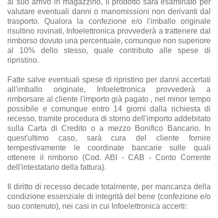
al suo arrivo in magazzino, il prodotto sarà esaminato per
valutare eventuali danni o manomissioni non derivanti dal
trasporto. Qualora la confezione e/o l'imballo originale
risultino rovinati, Infoelettronica provvederà a trattenere dal
rimborso dovuto una percentuale, comunque non superiore
al 10% dello stesso, quale contributo alle spese di
ripristino.
Fatte salve eventuali spese di ripristino per danni accertati
all'imballo originale, Infoelettronica provvederà a
rimborsare al cliente l'importo già pagato , nel minor tempo
possibile e comunque entro 14 giorni dalla richiesta di
recesso, tramite procedura di storno dell'importo addebitato
sulla Carta di Credito o a mezzo Bonifico Bancario. In
quest'ultimo caso, sarà cura del cliente fornire
tempestivamente le coordinate bancarie sulle quali
ottenere il rimborso (Cod. ABI - CAB - Conto Corrente
dell'intestatario della fattura).
Il diritto di recesso decade totalmente, per mancanza della
condizione essenziale di integrità del bene (confezione e/o
suo contenuto), nei casi in cui Infoelettronica accerti: