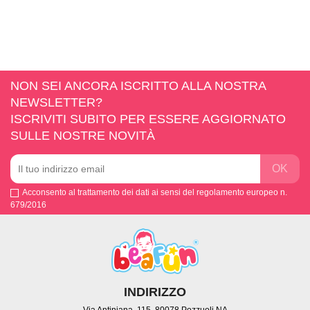
NON SEI ANCORA ISCRITTO ALLA NOSTRA
NEWSLETTER?
ISCRIVITI SUBITO PER ESSERE AGGIORNATO
SULLE NOSTRE NOVITÀ
Acconsento al trattamento dei dati ai sensi del regolamento europeo n.
679/2016
INDIRIZZO
Via Antiniana, 115, 80078 Pozzuoli NA