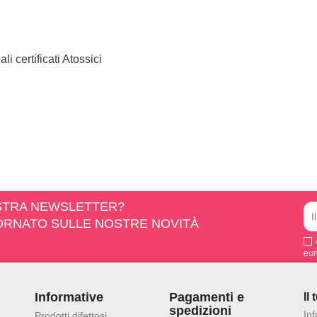
li certificati Atossici
OSTRA NEWSLETTER?
IORNATO SULLE NOSTRE NOVITÀ
eur
Informative
Pagamenti e
Il
spedizioni
In
Prodotti difettosi