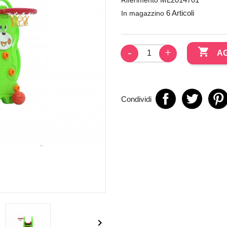
6 Articoli
In magazzino

AG
Condividi
