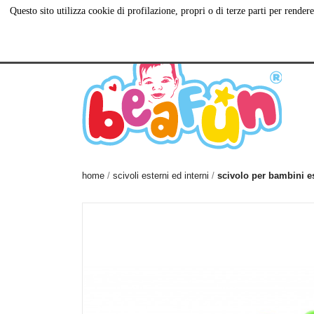
Questo sito utilizza cookie di profilazione, propri o di terze parti per rend
Via Antiniana, 115,
081 560 55 20
C
80078 Pozzuoli NA
home
scivoli esterni ed interni
scivolo per bambini es