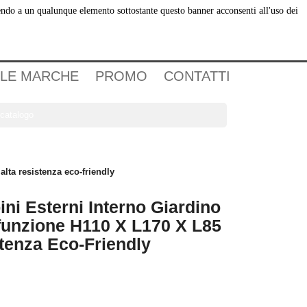
dendo a un qualunque elemento sottostante questo banner acconsenti all'uso dei
Carrello
(0)
Accedi
 LE MARCHE
PROMO
CONTATTI

alta resistenza eco-friendly
ni Esterni Interno Giardino
funzione H110 X L170 X L85
stenza Eco-Friendly