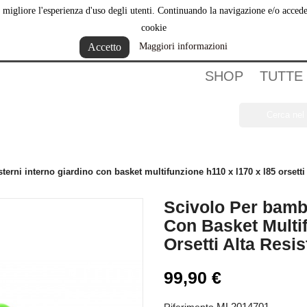
ere migliore l'esperienza d'uso degli utenti. Continuando la navigazione e/o acce
hi Siamo
cookie
Accetto
Maggiori informazioni
SHOP
TUTTE
terni interno giardino con basket multifunzione h110 x l170 x l85 orsetti 
Scivolo Per bambi
Con Basket Multi
Orsetti Alta Resi
99,90 €
ML2014701
Riferimento