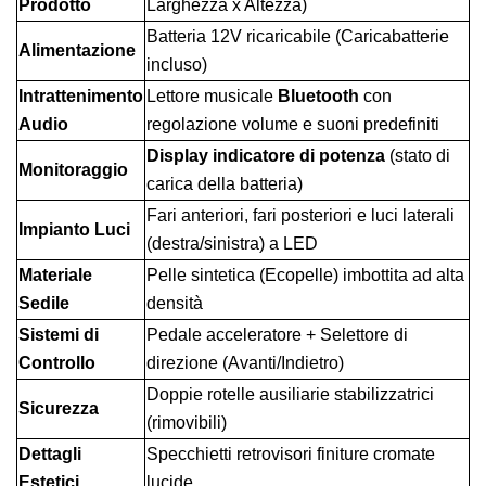
Prodotto
Larghezza x Altezza)
Batteria 12V ricaricabile (Caricabatterie
Alimentazione
incluso)
Intrattenimento
Lettore musicale
Bluetooth
con
Audio
regolazione volume e suoni predefiniti
Display indicatore di potenza
(stato di
Monitoraggio
carica della batteria)
Fari anteriori, fari posteriori e luci laterali
Impianto Luci
(destra/sinistra) a LED
Materiale
Pelle sintetica (Ecopelle) imbottita ad alta
Sedile
densità
Sistemi di
Pedale acceleratore + Selettore di
Controllo
direzione (Avanti/Indietro)
Doppie rotelle ausiliarie stabilizzatrici
Sicurezza
(rimovibili)
Dettagli
Specchietti retrovisori finiture cromate
Estetici
lucide