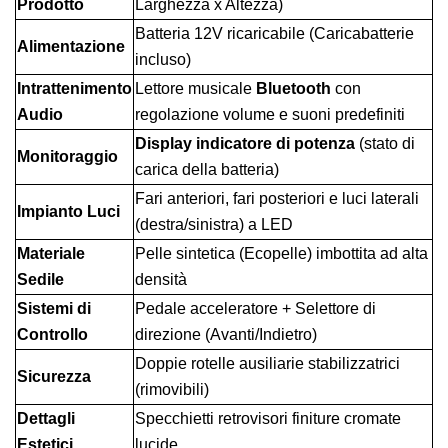
Prodotto
Larghezza x Altezza)
Batteria 12V ricaricabile (Caricabatterie
Alimentazione
incluso)
Intrattenimento
Lettore musicale
Bluetooth
con
Audio
regolazione volume e suoni predefiniti
Display indicatore di potenza
(stato di
Monitoraggio
carica della batteria)
Fari anteriori, fari posteriori e luci laterali
Impianto Luci
(destra/sinistra) a LED
Materiale
Pelle sintetica (Ecopelle) imbottita ad alta
Sedile
densità
Sistemi di
Pedale acceleratore + Selettore di
Controllo
direzione (Avanti/Indietro)
Doppie rotelle ausiliarie stabilizzatrici
Sicurezza
(rimovibili)
Dettagli
Specchietti retrovisori finiture cromate
Estetici
lucide