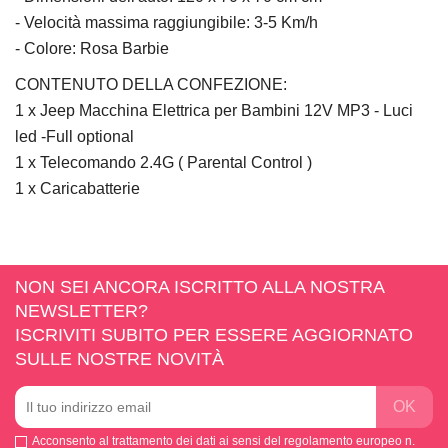
- Velocità massima raggiungibile: 3-5 Km/h
- Colore: Rosa Barbie
CONTENUTO DELLA CONFEZIONE:
1 x Jeep Macchina Elettrica per Bambini 12V MP3 - Luci
led -Full optional
1 x Telecomando 2.4G ( Parental Control )
1 x Caricabatterie
NON SEI ANCORA ISCRITTO ALLA NOSTRA
NEWSLETTER?
ISCRIVITI SUBITO PER ESSERE AGGIORNATO
SULLE NOSTRE NOVITÀ
Acconsento al trattamento dei dati ai sensi del regolamento europeo n.