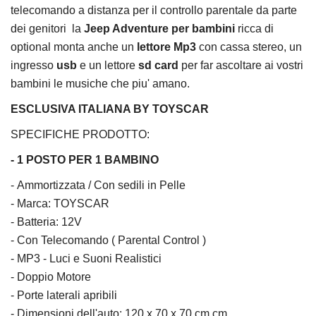
telecomando a distanza per il controllo parentale da parte
dei genitori la
Jeep Adventure per bambini
ricca di
optional monta anche un
lettore Mp3
con cassa stereo, un
ingresso
usb
e un lettore
sd card
per far ascoltare ai vostri
bambini le musiche che piu' amano.
ESCLUSIVA ITALIANA BY TOYSCAR
SPECIFICHE PRODOTTO:
- 1 POSTO PER 1 BAMBINO
-
Ammortizzata / Con sedili in Pelle
- Marca: TOYSCAR
- Batteria: 12V
- Con Telecomando ( Parental Control )
- MP3 - Luci e Suoni Realistici
- Doppio Motore
- Porte laterali apribili
- Dimensioni dell'auto:
120 x 70 x 70 cm
cm