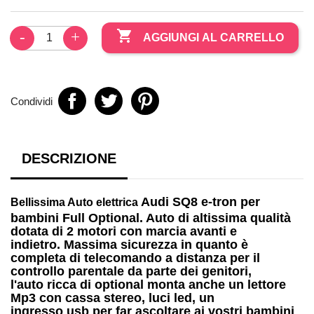

AGGIUNGI AL CARRELLO
Condividi
DESCRIZIONE
Audi SQ8 e-tron
per
Bellissima
Auto elettrica
bambini
Full Optional. Auto di altissima qualità
dotata di
2 motori
con marcia avanti e
indietro. Massima sicurezza in quanto è
completa di telecomando a distanza per il
controllo parentale da parte dei genitori,
l'auto ricca di optional monta anche un
lettore
Mp3
con cassa stereo, luci led, un
ingresso
usb
per far ascoltare ai vostri bambini