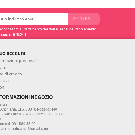
Acconsento al trattamento dei dati ai sensi del regolamento
opeo n. 679/2016
 tuo account
formazioni personali
ini
e di credito
irizzi
oni
NFORMAZIONI NEGOZIO
 fun
 Antiniana, 115, 80078 Pozzuoli NA
 - Sab / 08:30 - 20:00 Dom 8:30 / 16:00
y
iamaci:
081 560 55 20
ivici:
shopbeafun@gmail.com