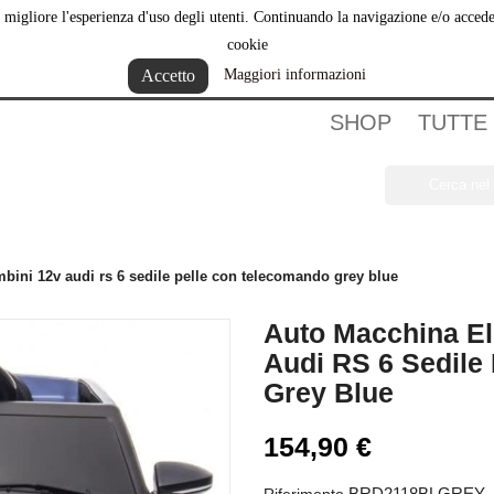
ere migliore l'esperienza d'uso degli utenti. Continuando la navigazione e/o acce
hi Siamo
cookie
Accetto
Maggiori informazioni
SHOP
TUTTE
mbini 12v audi rs 6 sedile pelle con telecomando grey blue
Auto Macchina El
Audi RS 6 Sedile
Grey Blue
154,90 €
BRD2118BLGREY
Riferimento