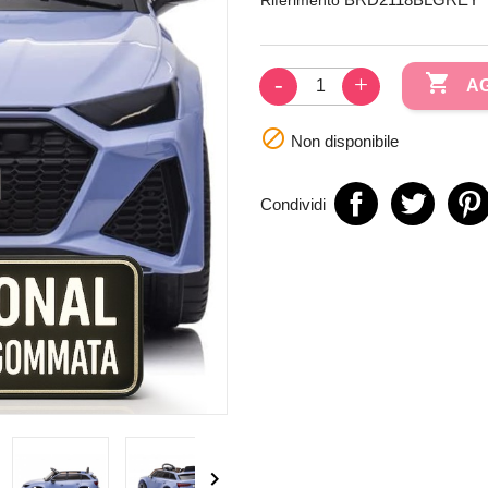

AG

Non disponibile
Condividi
