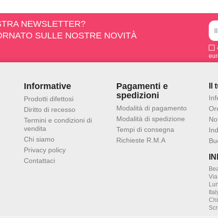
OSTRA NEWSLETTER?
IORNATO SULLE NOSTRE NOVITÀ
eur
Informative
Pagamenti e
Il
spedizioni
In
Prodotti difettosi
Modalità di pagamento
Ord
Diritto di recesso
Modalità di spedizione
Not
Termini e condizioni di
vendita
Tempi di consegna
Ind
Chi siamo
Richieste R.M.A
Bu
Privacy policy
I
Contattaci
Bea
Via
Lun
Ital
Ch
Scr