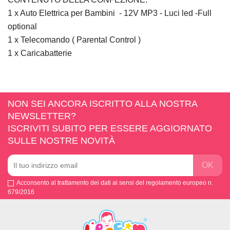
1 x Auto Elettrica per Bambini - 12V MP3 - Luci led -Full
optional
1 x Telecomando ( Parental Control )
1 x Caricabatterie
NON SEI ANCORA ISCRITTO ALLA NOSTRA
NEWSLETTER?
ISCRIVITI SUBITO PER ESSERE AGGIORNATO
SULLE NOSTRE NOVITÀ
Acconsento al trattamento dei dati ai sensi del regolamento europeo n.
679/2016