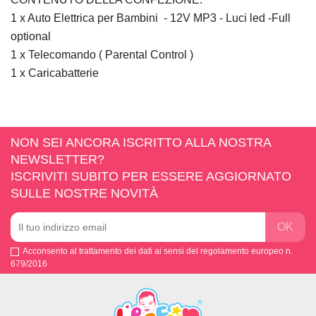
1 x Auto Elettrica per Bambini - 12V MP3 - Luci led -Full
optional
1 x Telecomando ( Parental Control )
1 x Caricabatterie
NON SEI ANCORA ISCRITTO ALLA NOSTRA
NEWSLETTER?
ISCRIVITI SUBITO PER ESSERE AGGIORNATO
SULLE NOSTRE NOVITÀ
Acconsento al trattamento dei dati ai sensi del regolamento europeo n.
679/2016