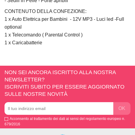
- Sedili in Pelle - Porte apribili
CONTENUTO DELLA CONFEZIONE:
1 x Auto Elettrica per Bambini - 12V MP3 - Luci led -Full
optional
1 x Telecomando ( Parental Control )
1 x Caricabatterie
NON SEI ANCORA ISCRITTO ALLA NOSTRA
NEWSLETTER?
ISCRIVITI SUBITO PER ESSERE AGGIORNATO
SULLE NOSTRE NOVITÀ
Acconsento al trattamento dei dati ai sensi del regolamento europeo n.
679/2016