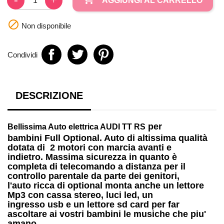
AGGIUNGI AL CARRELLO

Non disponibile
Condividi
DESCRIZIONE
per
Bellissima
Auto elettrica AUDI TT RS
bambini
Full Optional. Auto di altissima qualità
dotata di
2 motori
con marcia avanti e
indietro. Massima sicurezza in quanto è
completa di telecomando a distanza per il
controllo parentale da parte dei genitori,
l'auto ricca di optional monta anche un
lettore
Mp3
con cassa stereo, luci led, un
ingresso
usb
e un lettore
sd card
per far
ascoltare ai vostri bambini le musiche che piu'
amano.