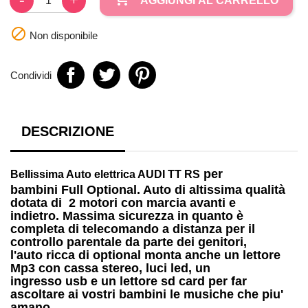
AGGIUNGI AL CARRELLO

Non disponibile
Condividi
DESCRIZIONE
per
Bellissima
Auto elettrica AUDI TT RS
bambini
Full Optional. Auto di altissima qualità
dotata di
2 motori
con marcia avanti e
indietro. Massima sicurezza in quanto è
completa di telecomando a distanza per il
controllo parentale da parte dei genitori,
l'auto ricca di optional monta anche un
lettore
Mp3
con cassa stereo, luci led, un
ingresso
usb
e un lettore
sd card
per far
ascoltare ai vostri bambini le musiche che piu'
amano.