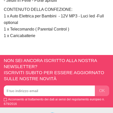
- Sedili in Pelle - Porte apribili
CONTENUTO DELLA CONFEZIONE:
1 x Auto Elettrica per Bambini - 12V MP3 - Luci led -Full
optional
1 x Telecomando ( Parental Control )
1 x Caricabatterie
NON SEI ANCORA ISCRITTO ALLA NOSTRA
NEWSLETTER?
ISCRIVITI SUBITO PER ESSERE AGGIORNATO
SULLE NOSTRE NOVITÀ
Acconsento al trattamento dei dati ai sensi del regolamento europeo n.
679/2016