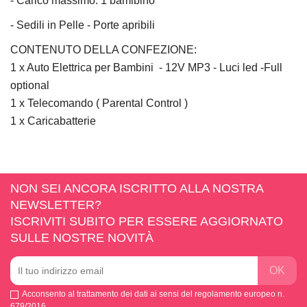
- Carico massimo: 1 bamibino
- Sedili in Pelle - Porte apribili
CONTENUTO DELLA CONFEZIONE:
1 x Auto Elettrica per Bambini - 12V MP3 - Luci led -Full
optional
1 x Telecomando ( Parental Control )
1 x Caricabatterie
NON SEI ANCORA ISCRITTO ALLA NOSTRA
NEWSLETTER?
ISCRIVITI SUBITO PER ESSERE AGGIORNATO
SULLE NOSTRE NOVITÀ
Acconsento al trattamento dei dati ai sensi del regolamento europeo n.
679/2016