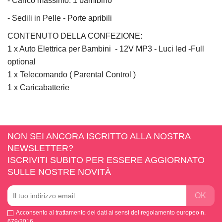
- Carico massimo: 1 bamibino
- Sedili in Pelle - Porte apribili
CONTENUTO DELLA CONFEZIONE:
1 x Auto Elettrica per Bambini - 12V MP3 - Luci led -Full
optional
1 x Telecomando ( Parental Control )
1 x Caricabatterie
NON SEI ANCORA ISCRITTO ALLA NOSTRA
NEWSLETTER?
ISCRIVITI SUBITO PER ESSERE AGGIORNATO
SULLE NOSTRE NOVITÀ
Acconsento al trattamento dei dati ai sensi del regolamento europeo n.
679/2016