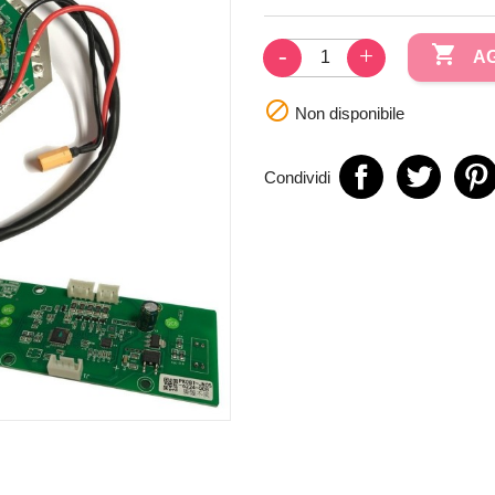

AG

Non disponibile
Condividi