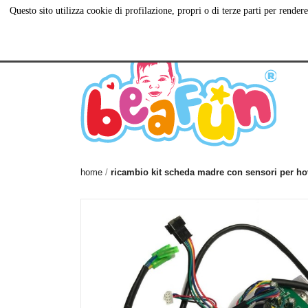
Questo sito utilizza cookie di profilazione, propri o di terze parti per rend
Via Antiniana, 115,
081 560 55 20
C
80078 Pozzuoli NA
home
ricambio kit scheda madre con sensori per hove